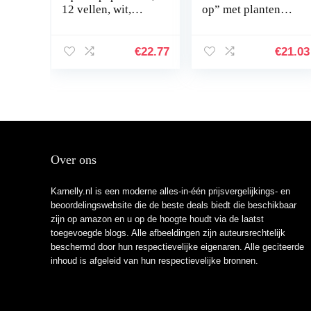
12 vellen, wit,
op” met planten
zuurvrij papier, 300
13,5 x 13,5 x 10,5
g/m², A4,
cm
meerkleurig
€
22.77
€
21.03
Over ons
Karnelly.nl is een moderne alles-in-één prijsvergelijkings- en
beoordelingswebsite die de beste deals biedt die beschikbaar
zijn op amazon en u op de hoogte houdt via de laatst
toegevoegde blogs. Alle afbeeldingen zijn auteursrechtelijk
beschermd door hun respectievelijke eigenaren. Alle geciteerde
inhoud is afgeleid van hun respectievelijke bronnen.