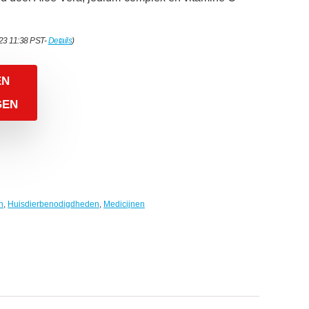
023 11:38 PST-
Details
)
EN
GEN
n
,
Huisdierbenodigdheden
,
Medicijnen