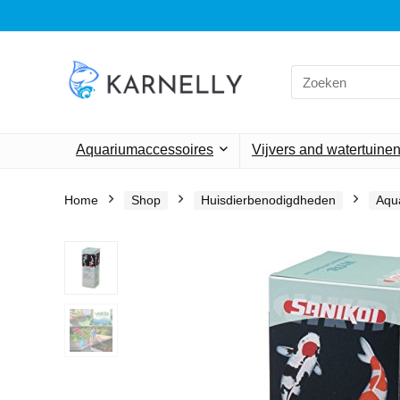
Search
for:
Aquariumaccessoires
Vijvers and watertuine
Home
Shop
Huisdierbenodigdheden
Aqu