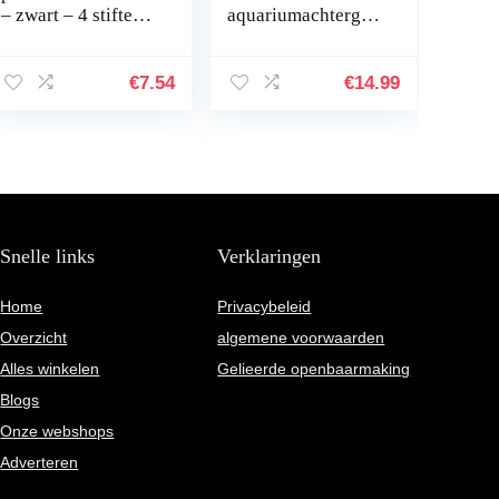
– zwart – 4 stiften –
aquariumachtergro
ronde punt 1,5-3
nd, poster, vistank,
mm – sneldrogende
statische
permanent marker
achtergrondstof,
€
7.54
€
14.99
– water- en…
zelfklevend,
onderwaterwereld
…
Snelle links
Verklaringen
Home
Privacybeleid
Overzicht
algemene voorwaarden
Alles winkelen
Gelieerde openbaarmaking
Blogs
Onze webshops
Adverteren