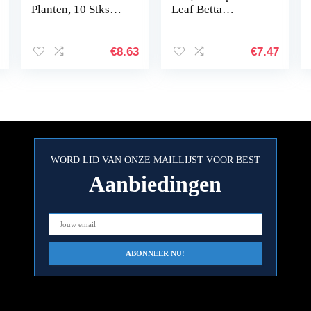
Planten, 10 Stks
Leaf Betta
Aquariumplanten
Hangmat Fish Rest
Aquarium
Bed met zuignap
Decoraties,
voor aquariums…
€
8.63
€
7.47
Aquarium
Kunstplanten
Aquarium…
WORD LID VAN ONZE MAILLIJST VOOR BEST
Aanbiedingen