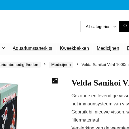
All categories
n
Aquariumstarterkits
Kweekbakken
Medicijnen
ariumbenodigdheden
Medicijnen
Velda Sanikoi Vital 1000m
Velda Sanikoi V
Gezonde en levendige visse
het immuunsysteem van vijv
Gebruik bij nieuwe vissen, w
filtermateriaal
Versterking van de weersta