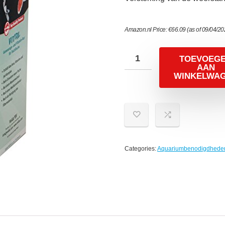
Amazon.nl Price:
€
66.09
(as of 09/04/2
TOEVOEG
AAN
WINKELWA
Categories:
Aquariumbenodigdhede