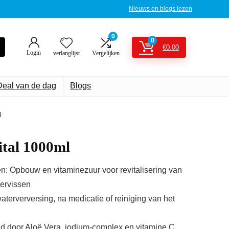
Nieuws en blogs lezen
0
0
€
0.00
Login
verlanglijst
Vergelijken
Deal van de dag
Blogs
l
ital 1000ml
n: Opbouw en vitaminezuur voor revitalisering van
ervissen
aterverversing, na medicatie of reiniging van het
nd door Aloë Vera, jodium-complex en vitamine C