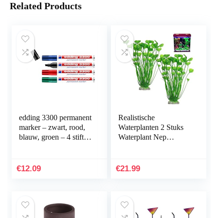
Related Products
edding 3300 permanent
Realistische
marker – zwart, rood,
Waterplanten 2 Stuks
blauw, groen – 4 stiften
Waterplant Nep
– beitelpunt 1-5 mm –
Aquarium Decoratie
sneldrogende
Kunststof Plant
permanent marker…
Kunstmatige
€
12.09
€
21.99
Waterplanten
Simulatie…