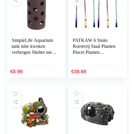
SimpleLife Aquarium
PATKAW 6 Stuks
tank tube kweken
Roestvrij Staal Planten
verbergen Shelter met
Pincet Planten
gaten voor visgarnalen
Inrichting Het
plant
Aquarium
Hulpmiddelen Instellen
€
8.99
€
39.69
Voor Vis…