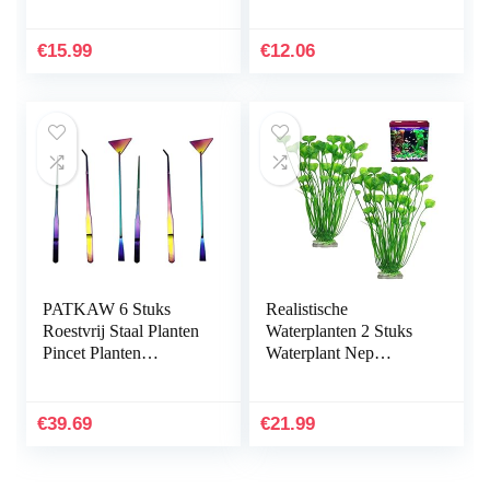
12 cm
€
15.99
€
12.06
PATKAW 6 Stuks
Realistische
Roestvrij Staal Planten
Waterplanten 2 Stuks
Pincet Planten
Waterplant Nep
Inrichting Het
Aquarium Decoratie
Aquarium
Kunststof Plant
Hulpmiddelen Instellen
Kunstmatige
€
39.69
€
21.99
Voor Vis…
Waterplanten
Simulatie…