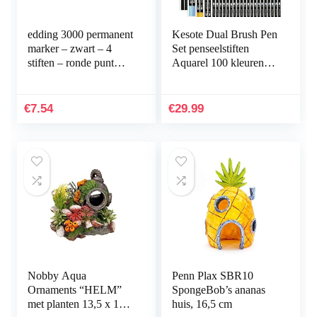
edding 3000 permanent
Kesote Dual Brush Pen
marker – zwart – 4
Set penseelstiften
stiften – ronde punt
Aquarel 100 kleuren
1,5-3 mm –
viltstiften kinderen
sneldrogende
dubbele viltstiften
permanent marker –
handbelettering…
€
7.54
€
29.99
water- en…
Nobby Aqua
Penn Plax SBR10
Ornaments “HELM”
SpongeBob’s ananas
met planten 13,5 x 11 x
huis, 16,5 cm