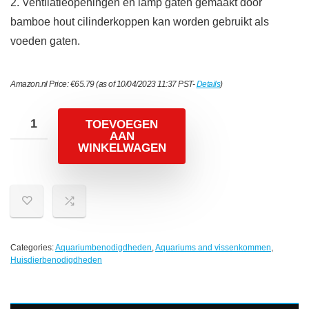
2. Ventilatieopeningen en lamp gaten gemaakt door
bamboe hout cilinderkoppen kan worden gebruikt als
voeden gaten.
Amazon.nl Price:
€
65.79
(as of 10/04/2023 11:37 PST-
Details
)
TOEVOEGEN
AAN
WINKELWAGEN
Categories:
Aquariumbenodigdheden
,
Aquariums and vissenkommen
,
Huisdierbenodigdheden