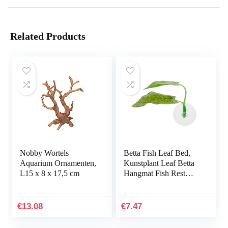
Related Products
Nobby Wortels
Betta Fish Leaf Bed,
Aquarium Ornamenten,
Kunstplant Leaf Betta
L15 x 8 x 17,5 cm
Hangmat Fish Rest
Bed met zuignap voor
aquariums…
€
13.08
€
7.47