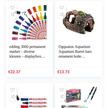
edding 3000 permanent
Ogquaton Aquarium
marker – diverse
Aquarium Barrel hars
kleuren – displaybox
ornament holte
met 10 markers – ronde
inrichting
punt 1,5-3 mm –
landschapsbouw
sneldrogende…
onderwater decoratie
€
22.37
€
13.73
comfortabel en…