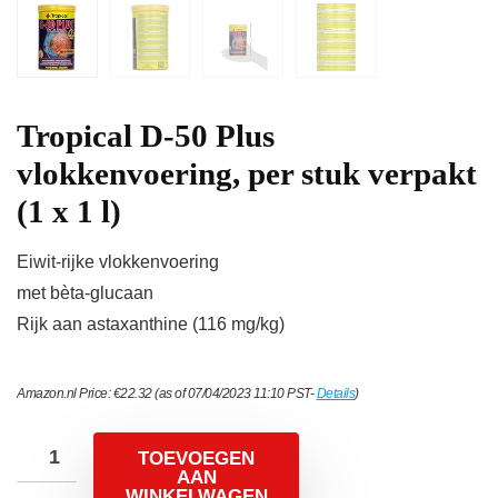
Tropical D-50 Plus
vlokkenvoering, per stuk verpakt
(1 x 1 l)
Eiwit-rijke vlokkenvoering
met bèta-glucaan
Rijk aan astaxanthine (116 mg/kg)
Amazon.nl Price:
€
22.32
(as of 07/04/2023 11:10 PST-
Details
)
TOEVOEGEN
AAN
WINKELWAGEN