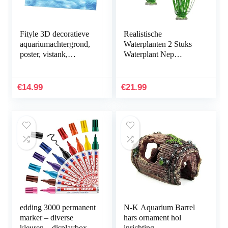
Fityle 3D decoratieve
Realistische
aquariumachtergrond,
Waterplanten 2 Stuks
poster, vistank,
Waterplant Nep
statische
Aquarium Decoratie
achtergrondstof,
Kunststof Plant
zelfklevend,
Kunstmatige
€
14.99
€
21.99
onderwaterwereld…
Waterplanten
Simulatie…
edding 3000 permanent
N-K Aquarium Barrel
marker – diverse
hars ornament hol
kleuren – displaybox
inrichting