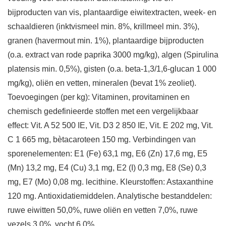
bijproducten van vis, plantaardige eiwitextracten, week- en
schaaldieren (inktvismeel min. 8%, krillmeel min. 3%),
granen (havermout min. 1%), plantaardige bijproducten
(o.a. extract van rode paprika 3000 mg/kg), algen (Spirulina
platensis min. 0,5%), gisten (o.a. beta-1,3/1,6-glucan 1 000
mg/kg), oliën en vetten, mineralen (bevat 1% zeoliet).
Toevoegingen (per kg): Vitaminen, provitaminen en
chemisch gedefinieerde stoffen met een vergelijkbaar
effect: Vit. A 52 500 IE, Vit. D3 2 850 IE, Vit. E 202 mg, Vit.
C 1 665 mg, bètacaroteen 150 mg. Verbindingen van
sporenelementen: E1 (Fe) 63,1 mg, E6 (Zn) 17,6 mg, E5
(Mn) 13,2 mg, E4 (Cu) 3,1 mg, E2 (I) 0,3 mg, E8 (Se) 0,3
mg, E7 (Mo) 0,08 mg. lecithine. Kleurstoffen: Astaxanthine
120 mg. Antioxidatiemiddelen. Analytische bestanddelen:
ruwe eiwitten 50,0%, ruwe oliën en vetten 7,0%, ruwe
vezels 3,0%, vocht 6,0%.