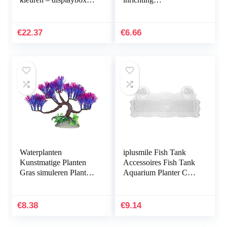
met 10 markers – ronde
landschapsdecoratie
punt 1,5-3 mm –
bruin stabiele kwaliteit
sneldrogende…
nuttig en praktisch
€
22.37
€
6.66
Waterplanten
iplusmile Fish Tank
Kunstmatige Planten
Accessoires Fish Tank
Gras simuleren Planten
Aquarium Planter Cup
Aquarium
Transparante Plant
Plantendecoraties
Houder met Zuignap
Aquarium Groen
€
8.38
€
9.14
Kunstmatig Zeewier…