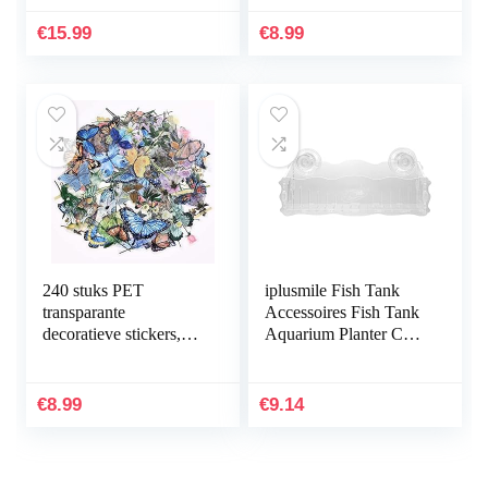
plant
€
15.99
€
8.99
240 stuks PET
iplusmile Fish Tank
transparante
Accessoires Fish Tank
decoratieve stickers,
Aquarium Planter Cup
vlinder bloemen
Transparante Plant
plakboek stickers set
Houder met Zuignap
voor DIY journaling
€
8.99
€
9.14
scrapbooking…