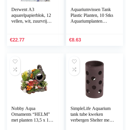
Derwent A3
Aquariumvissen Tank
aquarelpapierblok, 12
Plastic Planten, 10 Stks
vellen, wit, zuurvrij
Aquariumplanten
papier, 300 g/m², A4,
Aquarium Decoraties,
meerkleurig
Aquarium
Kunstplanten
€
22.77
€
8.63
Aquarium…
Nobby Aqua
SimpleLife Aquarium
Ornaments “HELM”
tank tube kweken
met planten 13,5 x 11 x
verbergen Shelter met
12 cm
gaten voor visgarnalen