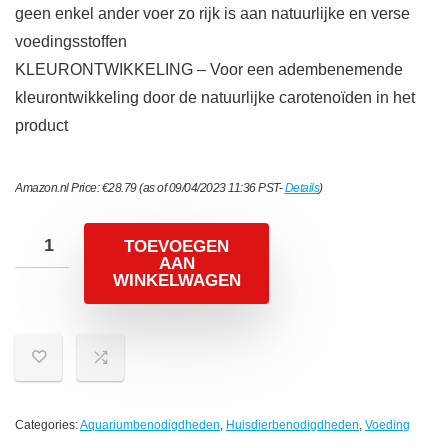
geen enkel ander voer zo rijk is aan natuurlijke en verse
voedingsstoffen
KLEURONTWIKKELING – Voor een adembenemende
kleurontwikkeling door de natuurlijke carotenoïden in het
product
Amazon.nl Price:
€
28.79
(as of 09/04/2023 11:36 PST-
Details
)
TOEVOEGEN
AAN
WINKELWAGEN
Categories:
Aquariumbenodigdheden
,
Huisdierbenodigdheden
,
Voeding