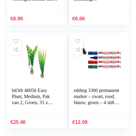
gaten voor visgarnalen
landschapsdecoratie
plant
bruin stabiele kwaliteit
nuttig en praktisch
€
8.99
€
6.66
biOrb 46056 Easy
edding 3300 permanent
Plant, Medium, Pak
marker – zwart, rood,
van 2, Groen, 35 x
blauw, groen – 4 stiften
12.07 x 4.45 cm
– beitelpunt 1-5 mm –
sneldrogende
permanent marker…
€
25.46
€
12.09