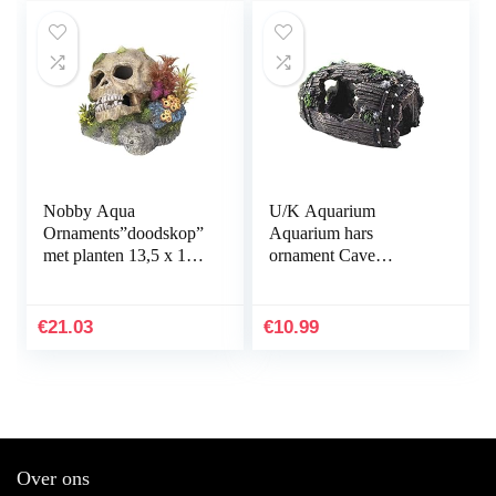
Nobby Aqua
U/K Aquarium
Ornaments”doodskop”
Aquarium hars
met planten 13,5 x 13,5
ornament Cave
x 10,5 cm
Hideout inrichting
onderwater landschap
decor zwart M
€
21.03
€
10.99
praktisch en populair
Over ons