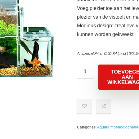
Voeg plezier toe aan het lev
plezier van de visteelt en ma
Modieus design: creatieve v
kunnen worden gekweekt.
Amazon.nl Price:
€
151.84
(as of 10/04/
TOEVOEG
AAN
WINKELWA
Categories:
Aquariumbenodigdhede