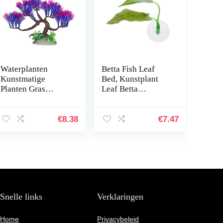
Waterplanten
Betta Fish Leaf
Kunstmatige
Bed, Kunstplant
Planten Gras
Leaf Betta
simuleren Planten
Hangmat Fish Rest
Aquarium
Bed met zuignap
Plantendecoraties
voor aquariums…
€
8.38
€
7.47
Aquarium Groen
Kunstmatig
Zeewier…
Snelle links
Verklaringen
Home
Privacybeleid