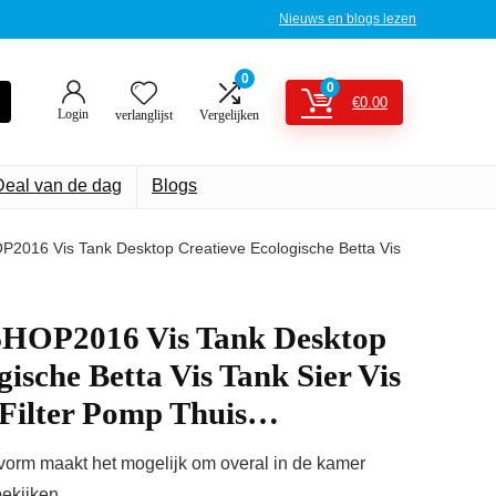
Nieuws en blogs lezen
0
0
€
0.00
Login
verlanglijst
Vergelijken
Deal van de dag
Blogs
016 Vis Tank Desktop Creatieve Ecologische Betta Vis
OP2016 Vis Tank Desktop
ische Betta Vis Tank Sier Vis
 Filter Pomp Thuis…
m maakt het mogelijk om overal in de kamer
ekijken.