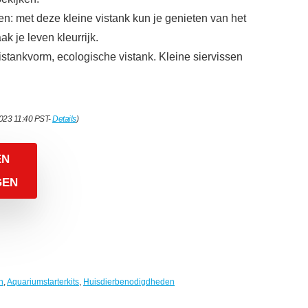
en: met deze kleine vistank kun je genieten van het
ak je leven kleurrijk.
istankvorm, ecologische vistank. Kleine siervissen
2023 11:40 PST-
Details
)
EN
GEN
n
,
Aquariumstarterkits
,
Huisdierbenodigdheden