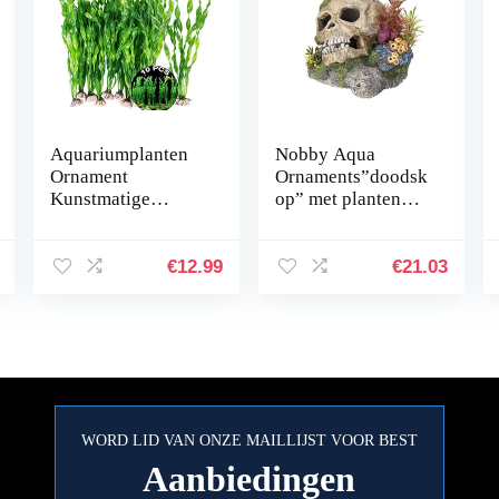
Aquariumplanten
Nobby Aqua
Ornament
Ornaments”doodsk
Kunstmatige
op” met planten
Waterplanten
13,5 x 13,5 x 10,5
10Pcs Plastic
cm
Aquarium
€
12.99
€
21.03
Kunstmatige Plant
Aquarium Planten
Kunststof…
WORD LID VAN ONZE MAILLIJST VOOR BEST
Aanbiedingen