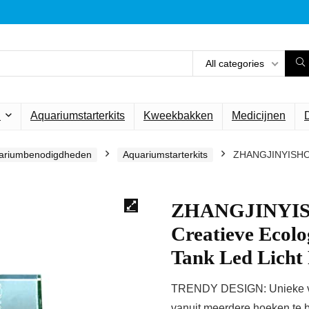
All categories
n
Aquariumstarterkits
Kweekbakken
Medicijnen
ariumbenodigdheden
Aquariumstarterkits
ZHANGJINYISHOP2
ZHANGJINYISH
Creatieve Ecolog
Tank Led Licht
TRENDY DESIGN: Unieke vor
vanuit meerdere hoeken te b