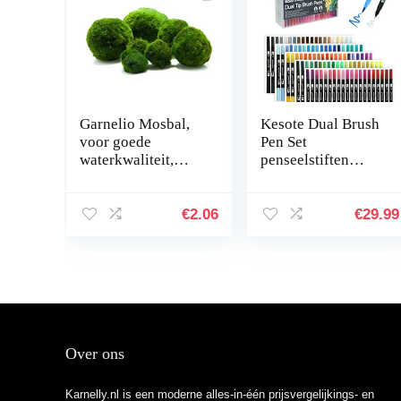
Garnelio Mosbal,
Kesote Dual Brush
voor goede
Pen Set
waterkwaliteit,
penseelstiften
biologisch filter
Aquarel 100
voor aquarium,
kleuren viltstiften
grootte: 3 tot 5 cm
kinderen dubbele
€
2.06
€
29.99
viltstiften
handbelettering…
Over ons
Karnelly.nl is een moderne alles-in-één prijsvergelijkings- en