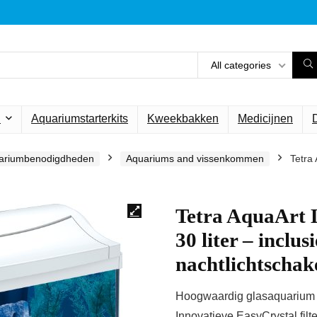
All categories
n
Aquariumstarterkits
Kweekbakken
Medicijnen
ariumbenodigdheden
Aquariums and vissenkommen
Tetra 
Tetra AquaArt 
30 liter – inclu
nachtlichtscha
Hoogwaardig glasaquarium (3
Innovatieve EasyCrystal fil