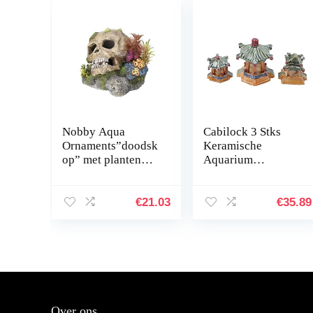
Nobby Aqua
Cabilock 3 Stks
Ornaments”doodsk
Keramische
op” met planten
Aquarium
13,5 x 13,5 x 10,5
Ornament
cm
Menselijk
Landschap
€
21.03
€
35.89
Aquarium
Decoratie
Accessoires
Desktop Inrichting
Voor…
Over ons