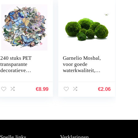
240 stuks PET
Garnelio Mosbal,
transparante
voor goede
decoratieve
waterkwaliteit,
stickers, vlinder
biologisch filter
bloemen plakboek
voor aquarium,
stickers set voor
grootte: 3 tot 5 cm
€
8.99
€
2.06
DIY journaling
scrapbooking…
Snelle links
Verklaringen