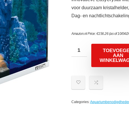
voor duurzaam kristalhelder
Dag- en nachtlichtschakelin
Amazon.nl Price:
€
156.26
(as of 10/04/
TOEVOEG
AAN
WINKELWA
Categories:
Aquariumbenodigdhede