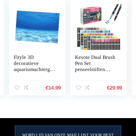
Fityle 3D
Kesote Dual Brush
decoratieve
Pen Set
aquariumachtergro
penseelstiften
nd, poster, vistank,
Aquarel 100
statische
kleuren viltstiften
achtergrondstof,
kinderen dubbele
€
14.99
€
29.99
zelfklevend,
viltstiften
onderwaterwereld
handbelettering…
…
WORD LID VAN ONZE MAILLIJST VOOR BEST