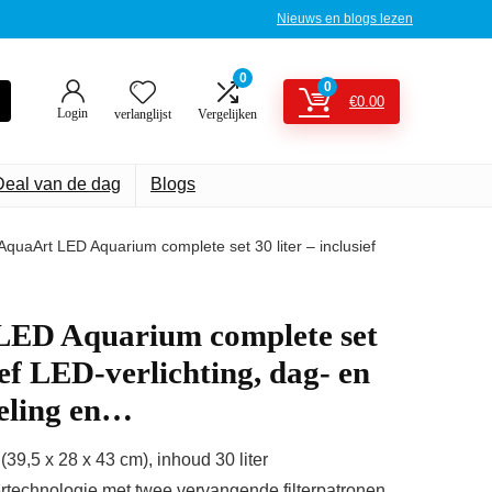
Nieuws en blogs lezen
0
0
€
0.00
Login
verlanglijst
Vergelijken
Deal van de dag
Blogs
AquaArt LED Aquarium complete set 30 liter – inclusief
LED Aquarium complete set
sief LED-verlichting, dag- en
keling en…
9,5 x 28 x 43 cm), inhoud 30 liter
tertechnologie met twee vervangende filterpatronen