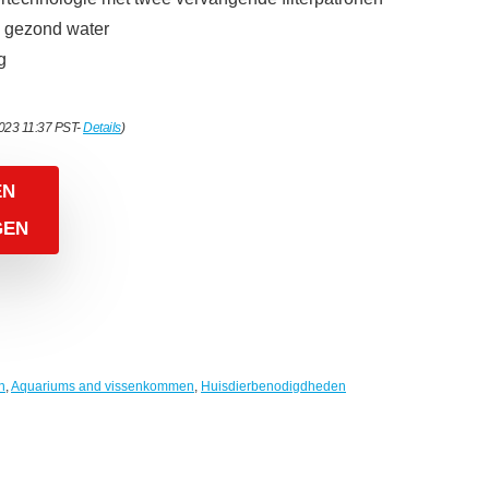
, gezond water
g
2023 11:37 PST-
Details
)
EN
GEN
n
,
Aquariums and vissenkommen
,
Huisdierbenodigdheden