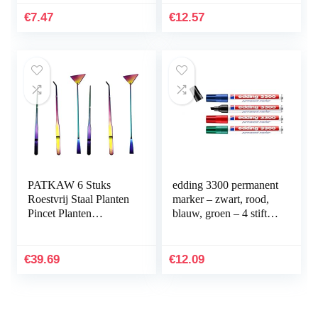
Inrichting Plastic
€
7.47
€
12.57
Aquarium
Onderwaterplanten…
PATKAW 6 Stuks
edding 3300 permanent
Roestvrij Staal Planten
marker – zwart, rood,
Pincet Planten
blauw, groen – 4 stiften
Inrichting Het
– beitelpunt 1-5 mm –
Aquarium
sneldrogende
Hulpmiddelen Instellen
permanent marker…
€
39.69
€
12.09
Voor Vis…