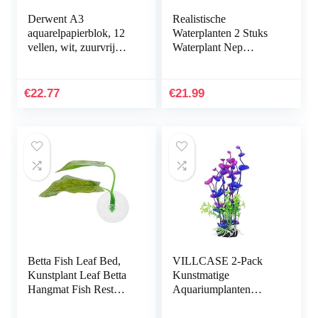
Derwent A3
Realistische
aquarelpapierblok, 12
Waterplanten 2 Stuks
vellen, wit, zuurvrij
Waterplant Nep
papier, 300 g/m², A4,
Aquarium Decoratie
meerkleurig
Kunststof Plant
Kunstmatige
€
22.77
€
21.99
Waterplanten
Simulatie…
Betta Fish Leaf Bed,
VILLCASE 2-Pack
Kunstplant Leaf Betta
Kunstmatige
Hangmat Fish Rest
Aquariumplanten
Bed met zuignap voor
Onderwater
aquariums…
Milieuvriendelijke