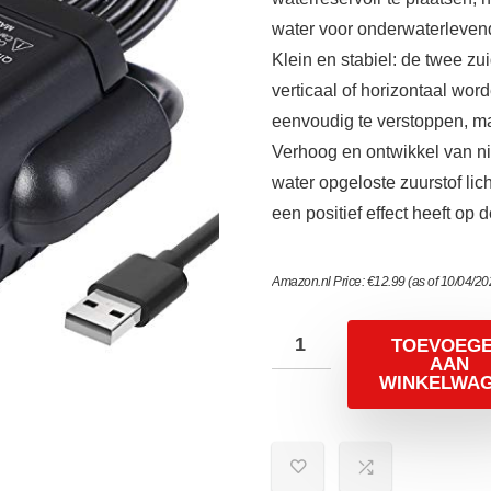
water voor onderwaterleven
Klein en stabiel: de twee 
verticaal of horizontaal wor
eenvoudig te verstoppen, m
Verhoog en ontwikkel van ni
water opgeloste zuurstof lic
een positief effect heeft op 
Amazon.nl Price:
€
12.99
(as of 10/04/2
TOEVOEG
AAN
WINKELWA