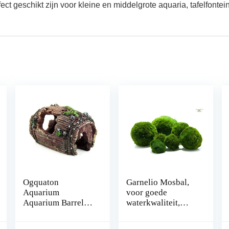
fect geschikt zijn voor kleine en middelgrote aquaria, tafelfonte
Ogquaton
Garnelio Mosbal,
Aquarium
voor goede
Aquarium Barrel
waterkwaliteit,
hars ornament
biologisch filter
holte inrichting
voor aquarium,