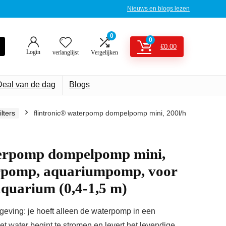
Nieuws en blogs lezen
0
0
€
0.00
Login
verlanglijst
Vergelijken
Deal van de dag
Blogs
lters
flintronic® waterpomp dompelpomp mini, 200l/h
terpomp dompelpomp mini,
erpomp, aquariumpomp, voor
 aquarium (0,4-1,5 m)
eving: je hoeft alleen de waterpomp in een
het water begint te stromen en levert het levendige