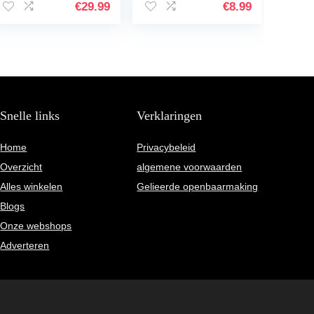
kinderen dubbele
visgarnalen plant
€
29.99
€
8.99
viltstiften
handbelettering…
Snelle links
Verklaringen
Home
Privacybeleid
Overzicht
algemene voorwaarden
Alles winkelen
Gelieerde openbaarmaking
Blogs
Onze webshops
Adverteren