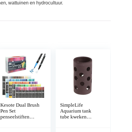
inen, wattuinen en hydrocultuur.
Kesote Dual Brush
SimpleLife
Pen Set
Aquarium tank
penseelstiften
tube kweken
Aquarel 100
verbergen Shelter
kleuren viltstiften
met gaten voor