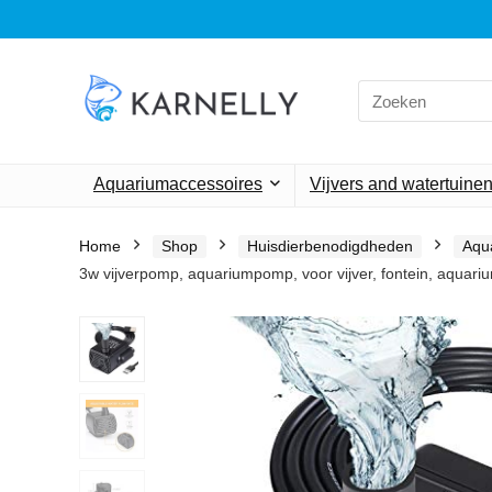
Search
for:
Aquariumaccessoires
Vijvers and watertuine
Home
Shop
Huisdierbenodigdheden
Aqu
3w vijverpomp, aquariumpomp, voor vijver, fontein, aquari