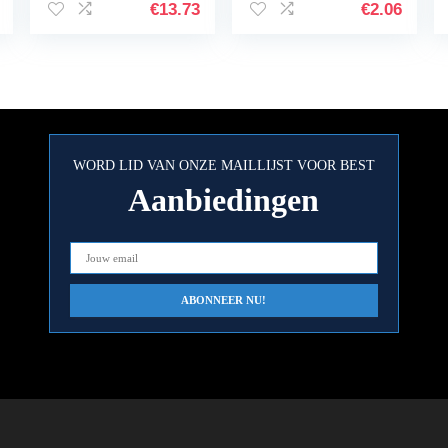
landschapsbouw
grootte: 3 tot 5 cm
€
13.73
€
2.06
onderwater
decoratie
comfortabel en…
WORD LID VAN ONZE MAILLIJST VOOR BEST
Aanbiedingen