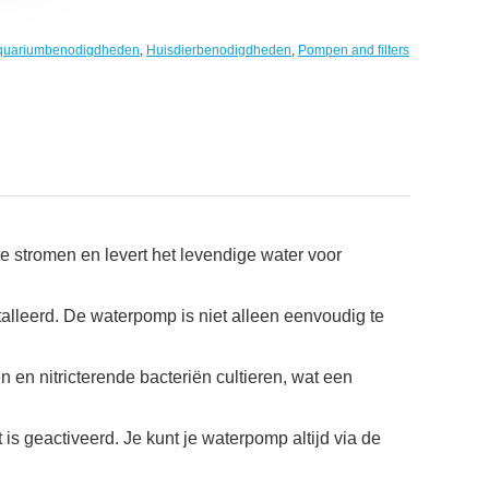
quariumbenodigdheden
,
Huisdierbenodigdheden
,
Pompen and filters
te stromen en levert het levendige water voor
alleerd. De waterpomp is niet alleen eenvoudig te
 en nitricterende bacteriën cultieren, wat een
s geactiveerd. Je kunt je waterpomp altijd via de