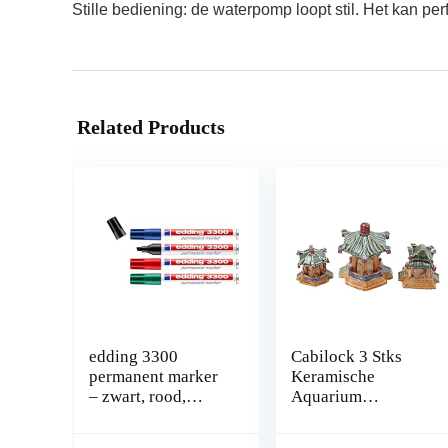
Stille bediening: de waterpomp loopt stil. Het kan per
Related Products
edding 3300
Cabilock 3 Stks
permanent marker
Keramische
– zwart, rood,
Aquarium
blauw, groen – 4
Ornament
stiften – beitelpunt
Menselijk