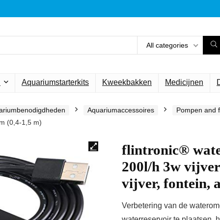
All categories
n
Aquariumstarterkits
Kweekbakken
Medicijnen
ariumbenodigdheden
Aquariumaccessoires
Pompen and fi
um (0,4-1,5 m)
flintronic® wa
200l/h 3w vijv
vijver, fontein,
Verbetering van de wateromg
waterreservoir te plaatsen, 