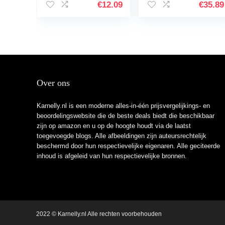
1-5 mm –
Landschap
€
12.09
€
35.89
sneldrogende
Aquarium
permanent
Decoratie
marker…
Accessoires
Desktop Inrichting
Voor…
Over ons
Karnelly.nl is een moderne alles-in-één prijsvergelijkings- en
beoordelingswebsite die de beste deals biedt die beschikbaar
zijn op amazon en u op de hoogte houdt via de laatst
toegevoegde blogs. Alle afbeeldingen zijn auteursrechtelijk
beschermd door hun respectievelijke eigenaren. Alle geciteerde
inhoud is afgeleid van hun respectievelijke bronnen.
2022 © Karnelly.nl Alle rechten voorbehouden