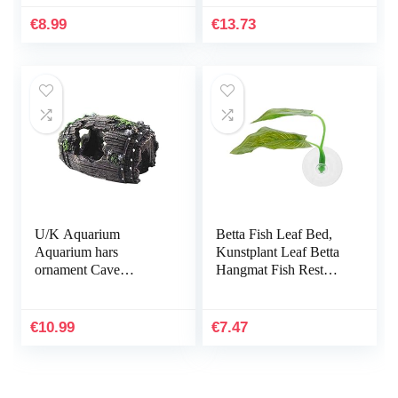
plant
landschapsbouw
onderwater decoratie
€
8.99
€
13.73
comfortabel en…
U/K Aquarium
Betta Fish Leaf Bed,
Aquarium hars
Kunstplant Leaf Betta
ornament Cave
Hangmat Fish Rest
Hideout inrichting
Bed met zuignap voor
onderwater landschap
aquariums…
decor zwart M
€
10.99
€
7.47
praktisch en populair