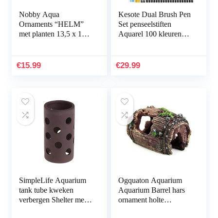
Nobby Aqua
Kesote Dual Brush Pen
Ornaments “HELM”
Set penseelstiften
met planten 13,5 x 11 x
Aquarel 100 kleuren
12 cm
viltstiften kinderen
dubbele viltstiften
handbelettering…
€
15.99
€
29.99
SimpleLife Aquarium
Ogquaton Aquarium
tank tube kweken
Aquarium Barrel hars
verbergen Shelter met
ornament holte
gaten voor visgarnalen
inrichting