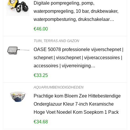
Digitale pompregeling, pomp,
waterpompregeling, 10 bar, drukbewaker,
waterpompbesturing, drukschakelaar…
€
46.00
TUIN, TERRAS AND GAZON
OASE 50078 professionele vijverschepnet |
schepnet | visschepnet | vijveraccessoires |
accessoires | vijverreiniging…
€
33.25
AQUARIUMBENODIGDHEDEN
Prachtige kom Bloem Zee Hittebestendige
Onderglazuur Kleur 7-inch Keramische
Hoge Voet Noedel Kom Soepkom 1 Pack
€
34.68