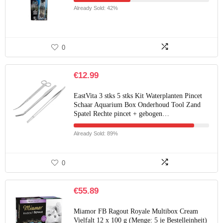
Already Sold: 42%
0
€
12.99
EastVita 3 stks 5 stks Kit Waterplanten Pincet
Schaar Aquarium Box Onderhoud Tool Zand
Spatel Rechte pincet + gebogen…
Already Sold: 89%
0
€
55.89
Miamor FB Ragout Royale Multibox Cream
Vielfalt 12 x 100 g (Menge: 5 je Bestelleinheit)