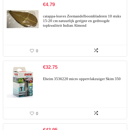
€
4.79
catappa-leaves Zeemandelboombladeren 10 stuks
15-20 cm natuurlijk gerijpte en gedroogde
topkwaliteit Indian Almond
0
€
32.75
Eheim 3536220 micro oppervlakzuiger Skim 350
0
€
43.95