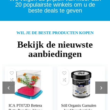
20 populairste winkels om u de
beste deals te geven
WIL JE DE BESTE PRODUCTEN KOPEN
Bekijk de nieuwste
aanbiedingen
Söll Organix Garnalen
Amtra Cuve Nano