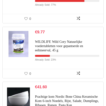
Already Sold: 77%
0
€
9.77
WILDLIFE Wild Cory Natuurlijke
voedertabletten voor gepantserde en
eeltmeerval, 45 g
Already Sold: 23%
0
€
41.60
Prachtige kom Nordic Bone China Keramische
Kom 6-inch Noedels, Rijst, Salade, Dumplings,
Ribsoep, Ramen, Pasta Kan…