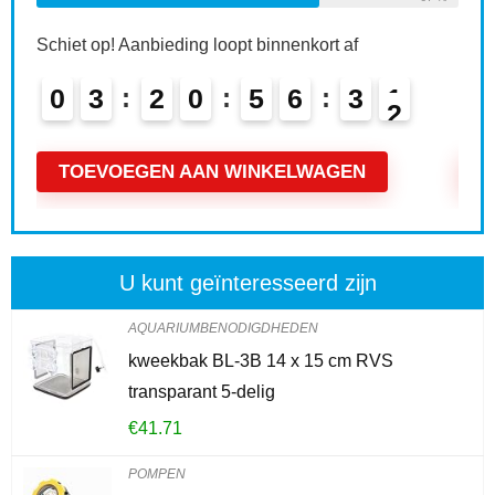
Schiet op! Aanbieding loopt binnenkort af
0
0
4
2
0
5
6
3
0
TOEVOEGEN AAN WINKELWAGEN
U kunt geïnteresseerd zijn
AQUARIUMBENODIGDHEDEN
kweekbak BL-3B 14 x 15 cm RVS
transparant 5-delig
€
41.71
POMPEN