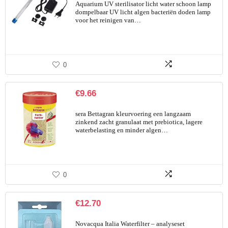
Aquarium UV sterilisator licht water schoon lamp
dompelbaar UV licht algen bacteriën doden lamp
voor het reinigen van…
0
€
9.66
sera Bettagran kleurvoering een langzaam
zinkend zacht granulaat met prebiotica, lagere
waterbelasting en minder algen…
0
€
12.70
Novacqua Italia Waterfilter – analyseset