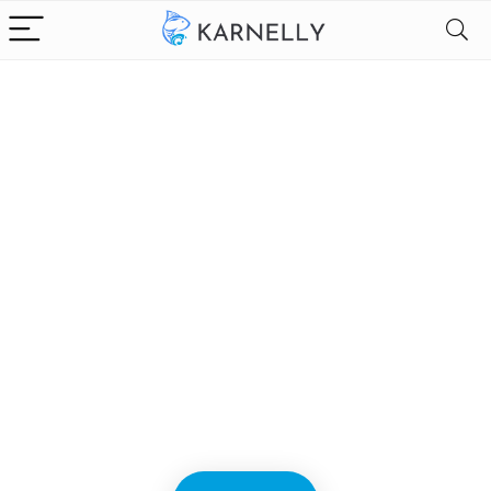
Alleen het
beste voor
visproducten
We vinden elke dag de
beste deals op Amazon