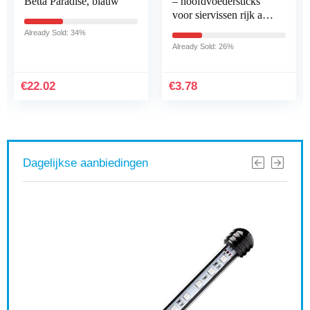
– hoofdvoedersticks
Tank Aquarium voor
voor siervissen rijk aan
Aquariophile 90
eiwitten en aminozuren
voor voedingsrijke
Already Sold: 26%
Already Sold: 86%
voeding in…
€
3.78
€
112.10
Dagelijkse aanbiedingen