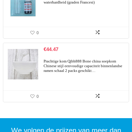
waterhardheid (graden Francesi)
0
€
44.47
Prachtige kom Qjbh888 Bone china soepkom
Chinese stijl eenvoudige capaciteit binnenlandse
ramen schaal 2 packs geschikt…
0
We volgen de prijzen van meer dan