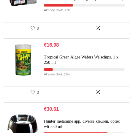
Already Sold: 36%
0
€
16.98
Tropical Green Algae Wafers Welschips, 1 x
250 ml
Already Sold: 11%
0
€
30.61
Hunter melamine app, diverse kleuren, optie:
wit 350 ml