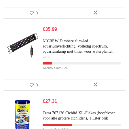
0
€
35.99
NICREW Dimbare slim-led
aquariumverlichting, volledig spectrum,
aquariumlamp met timer voor waterplanten
en…
Already Sold: 12%
0
€
27.31
Tetra 767126 Cichlid XL-Flakes (hoofdvoer
voor alle grotere cichliden), 1 Liter blik