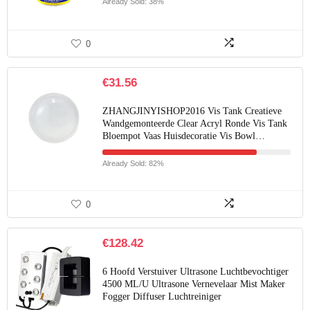
Already Sold: 38%
0
€
31.56
ZHANGJINYISHOP2016 Vis Tank Creatieve
Wandgemonteerde Clear Acryl Ronde Vis Tank
Bloempot Vaas Huisdecoratie Vis Bowl…
Already Sold: 82%
0
€
128.42
6 Hoofd Verstuiver Ultrasone Luchtbevochtiger
4500 ML/U Ultrasone Vernevelaar Mist Maker
Fogger Diffuser Luchtreiniger