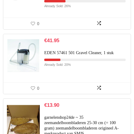
Already Sold: 26%
0
€
41.95
EDEN 57461 501 Gravel Cleaner, 1 stuk
Already Sold: 20%
0
€
13.90
garnelenshop24de ~ 35
zeemandelboombladeren 25-30 cm (= 100
gram) zeemandelboombladeren origineel A-
merkproduct van SMJS…