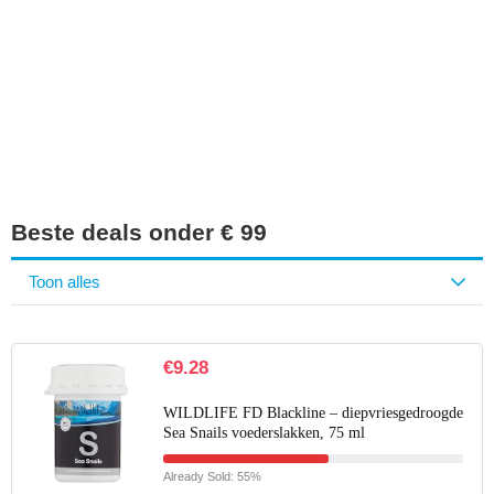
Iets interessants
gevonden?
Beste deals onder € 99
Toon alles
€
9.28
WILDLIFE FD Blackline – diepvriesgedroogde
Sea Snails voederslakken, 75 ml
Already Sold: 55%