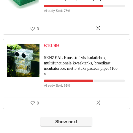
Already Sold: 73%
0
€
10.99
SENZEAL Kunststof vis-isolatiebox,
multifunctionele kweektanks, broedkast,
incubatorbox met 3 stuks pasteur pipet (105
x…
Already Sold: 61%
0
Show next