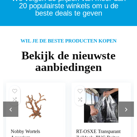
20 populairste winkels om u de
beste deals te geven
WIL JE DE BESTE PRODUCTEN KOPEN
Bekijk de nieuwste
aanbiedingen
RT-OSXE Transparant
Wiltec Drukregelaar