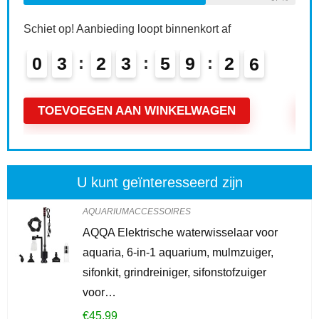
T
Schiet op! Aanbieding loopt binnenkort af
0
4
2
3
5
9
2
4
TOEVOEGEN AAN WINKELWAGEN
U kunt geïnteresseerd zijn
AQUARIUMACCESSOIRES
AQQA Elektrische waterwisselaar voor
aquaria, 6-in-1 aquarium, mulmzuiger,
sifonkit, grindreiniger, sifonstofzuiger
voor…
€
45.99