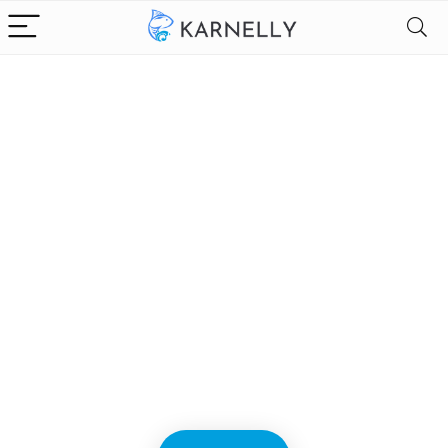
Alleen het
beste voor
visproducten
We vinden elke dag de
beste deals op Amazon