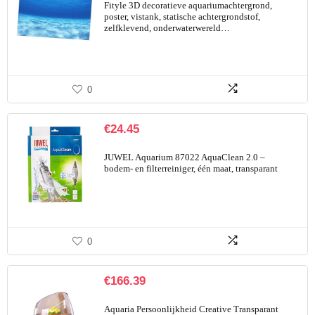
Fityle 3D decoratieve aquariumachtergrond,
poster, vistank, statische achtergrondstof,
zelfklevend, onderwaterwereld…
0
€
24.45
JUWEL Aquarium 87022 AquaClean 2.0 –
bodem- en filterreiniger, één maat, transparant
0
€
166.39
Aquaria Persoonlijkheid Creative Transparant